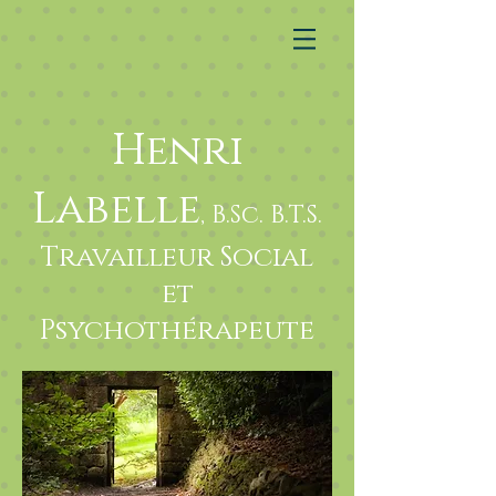
Henri
Labelle
, B.Sc. B.T.S.
Travailleur Social
et
Psychothérapeute